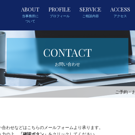
ABOUT
PROFILE
SERVICE
ACCESS
当事務所に
プロフィール
ご相談内容
アクセス
ついて
CONTACT
お問い合わせ
ご予約・
合わせなどはこちらのメールフォームより承ります。
入力の上、
「確認ボタン」
をクリックしてください。