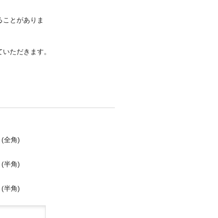
ることがありま
ていただきます。
(全角)
(半角)
(半角)